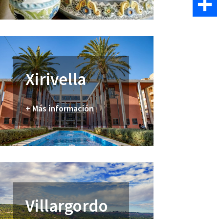
Email
Comparti
Xirivella
+ Más información
Villargordo