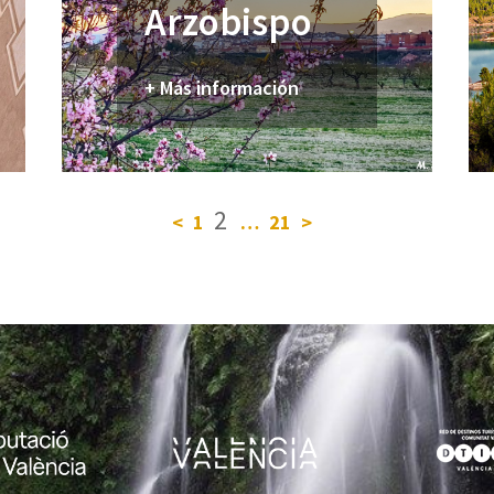
Arzobispo
+ Más información
2
<
1
…
21
>