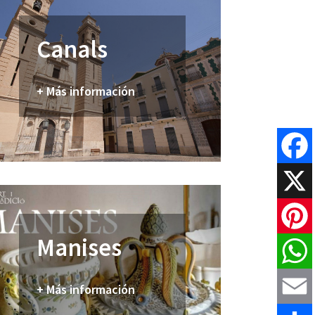
Canals
+ Más información
Faceboo
X
Manises
Pinteres
WhatsAp
+ Más información