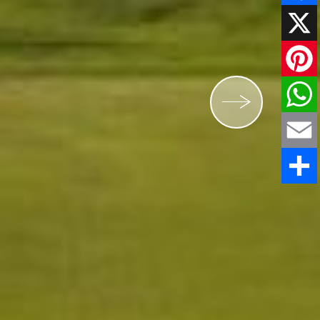
Faceboo
X
Pinteres
WhatsAp
Email
Comparti