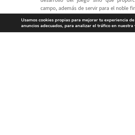
campo, además de servir para el noble fin
el agua de la lluvia que a su vez es recic
Usamos cookies propias para mejorar tu experiencia de
anuncios adecuados, para analizar el tráfico en nuestr
Más información
Detalles
Servicios
Tari
Diseñador del campo: Octavi Cr
Date design: 1/01/1970