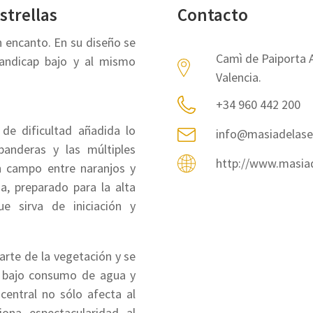
strellas
Contacto
on encanto. En su diseño se
Camì de Paiporta A
handicap bajo y al mismo
Valencia.
+34 960 442 200
de dificultad añadida lo
info@masiadelase
anderas y las múltiples
http://www.masiad
n campo entre naranjos y
a, preparado para la alta
e sirva de iniciación y
arte de la vegetación y se
 bajo consumo de agua y
central no sólo afecta al
iona espectacularidad al