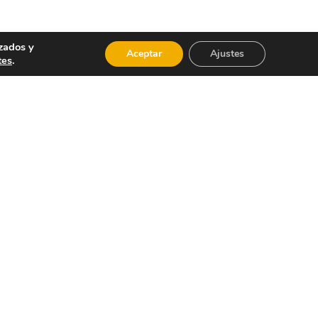
zados y
Aceptar
Ajustes
tes
.