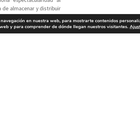
 de almacenar y distribuir
lada de un modo constante.
 navegación en nuestra web, para mostrarte contenidos personali
a web y para comprender de dónde llegan nuestros visitantes.
Ajus
fas
Características
eus