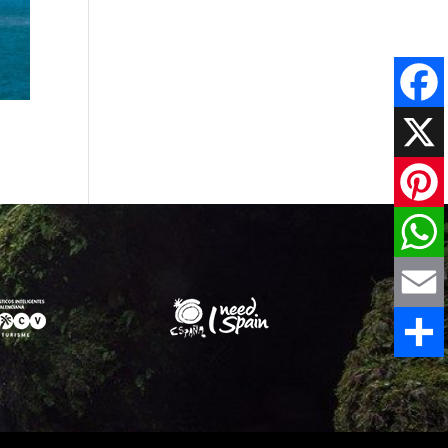
Faceboo
X
Pinteres
WhatsAp
Email
Share