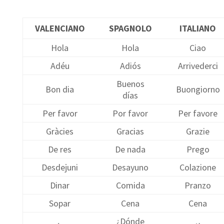
VALENCIANO
SPAGNOLO
ITALIANO
Hola
Hola
Ciao
Adéu
Adiós
Arrivederci
Buenos
Bon dia
Buongiorno
días
Per favor
Por favor
Per favore
Gràcies
Gracias
Grazie
De res
De nada
Prego
Desdejuni
Desayuno
Colazione
Dinar
Comida
Pranzo
Sopar
Cena
Cena
¿Dónde