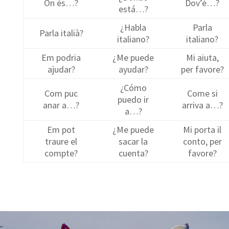
On és…?
Dov’è…?
está…?
¿Habla
Parla
Parla italià?
italiano?
italiano?
Em podria
¿Me puede
Mi aiuta,
ajudar?
ayudar?
per favore?
¿Cómo
Com puc
Come si
puedo ir
anar a…?
arriva a…?
a…?
Em pot
¿Me puede
Mi porta il
traure el
sacar la
conto, per
compte?
cuenta?
favore?