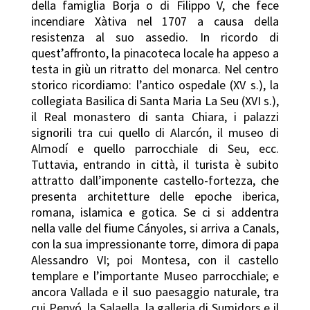
della famiglia Borja o di Filippo V, che fece
incendiare Xàtiva nel 1707 a causa della
resistenza al suo assedio. In ricordo di
quest’affronto, la pinacoteca locale ha appeso a
testa in giù un ritratto del monarca. Nel centro
storico ricordiamo: l’antico ospedale (XV s.), la
collegiata Basilica di Santa Maria La Seu (XVI s.),
il Real monastero di santa Chiara, i palazzi
signorili tra cui quello di Alarcón, il museo di
Almodí e quello parrocchiale di Seu, ecc.
Tuttavia, entrando in città, il turista è subito
attratto dall’imponente castello-fortezza, che
presenta architetture delle epoche iberica,
romana, islamica e gotica. Se ci si addentra
nella valle del fiume Cányoles, si arriva a Canals,
con la sua impressionante torre, dimora di papa
Alessandro VI; poi Montesa, con il castello
templare e l’importante Museo parrocchiale; e
ancora Vallada e il suo paesaggio naturale, tra
cui Penyó, la Salaella, la galleria di Sumidors e il