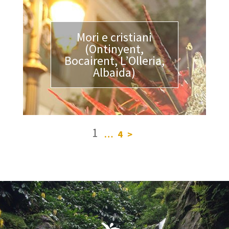
Mori e cristiani
(Ontinyent,
Bocairent, L’Olleria,
Albaida)
1
…
4
>