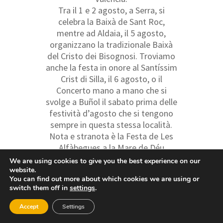
Tra il 1 e 2 agosto, a Serra, si
celebra la Baixà de Sant Roc,
mentre ad Aldaia, il 5 agosto,
organizzano la tradizionale Baixà
del Cristo dei Bisognosi. Troviamo
anche la festa in onore al Santíssim
Crist di Silla, il 6 agosto, o il
Concerto mano a mano che si
svolge a Buñol il sabato prima delle
festività d’agosto che si tengono
sempre in questa stessa località.
Nota e stranota è la Festa de Les
Alfàbegues a la Mare de Déu
d’Agost di Bétera (dal 12 al 22
We are using cookies to give you the best experience on our
agosto), in cui enormi piante di
website.
You can find out more about which cookies we are using or
basilico percorrono in processione
switch them off in
settings
.
le vie del paese insieme agli abitanti
inondando le strade del suo
Accept
Settings
piacevole aroma.