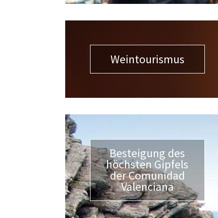
Weintourismus
Besteigung des
höchsten Gipfels
der Comunidad
Valenciana