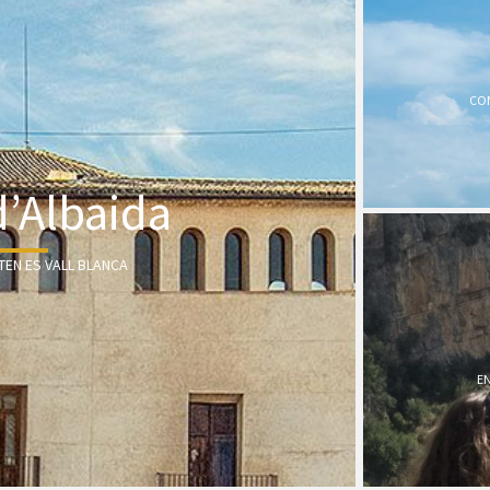
CON
d’Albaida
TEN ES VALL BLANCA
EN