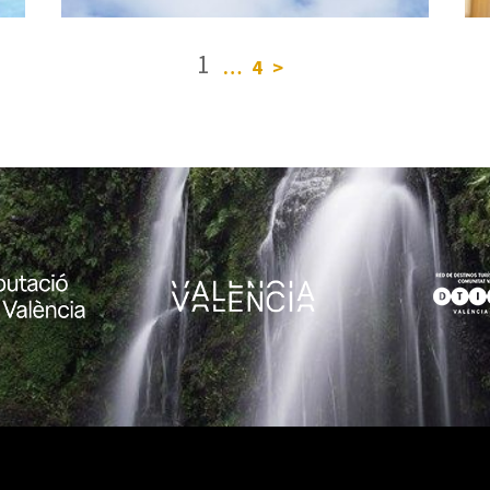
1
…
4
>