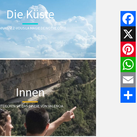
Die Küste
NAISSEZ-VOUS LA MAGIE DE NOTRE CÔTE
Faceboo
X
Pinteres
WhatsAp
Innen
Email
TDECKEN SIE DAS INNERE VON VALENCIA.
Teilen