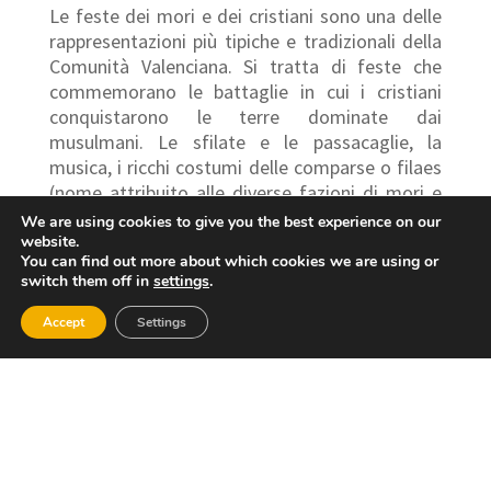
Le feste dei mori e dei cristiani sono una delle
rappresentazioni più tipiche e tradizionali della
Comunità Valenciana. Si tratta di feste che
commemorano le battaglie in cui i cristiani
conquistarono le terre dominate dai
musulmani. Le sfilate e le passacaglie, la
musica, i ricchi costumi delle comparse o filaes
(nome attribuito alle diverse fazioni di mori e
cristiani che partecipano alla festa) e i
We are using cookies to give you the best experience on our
mortaretti sono la delizia dei turisti che
website.
You can find out more about which cookies we are using or
scoprono per la prima volta questa festa. Si
switch them off in
settings
.
svolgono in diverse date e in molti comuni della
provincia, sebbene le più popolari siano quelle di
Accept
Settings
Bocairent a febbraio e di Ontinyent ad agosto.