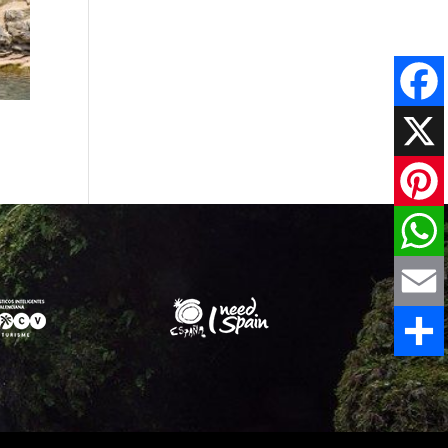
Faceboo
X
Pinteres
WhatsAp
Email
Share