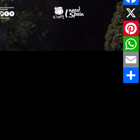
Faceboo
X
Pinteres
WhatsAp
Email
Teilen