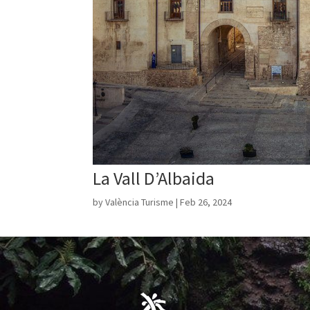
La Vall D’Albaida
by
València Turisme
|
Feb 26, 2024