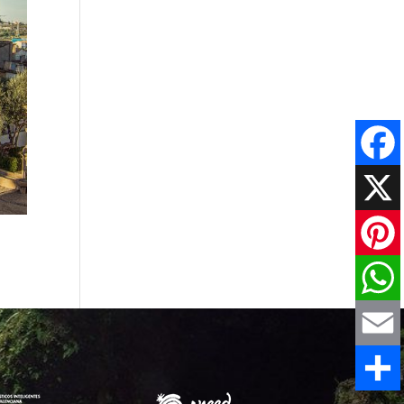
Faceboo
X
Pinteres
WhatsAp
Email