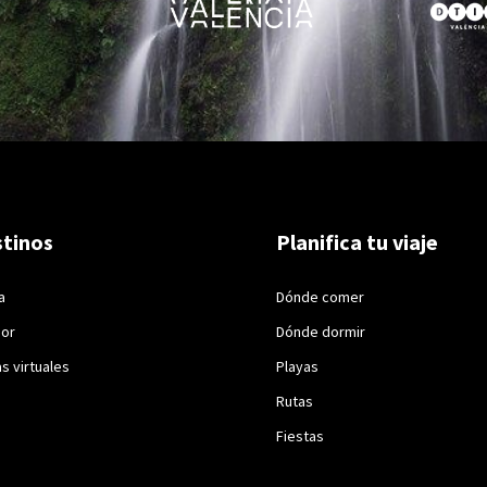
tinos
Planifica tu viaje
a
Dónde comer
ior
Dónde dormir
as virtuales
Playas
Rutas
Fiestas